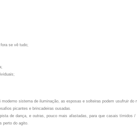
fora se vê tudo;
a;
ividuais;
i moderno sistema de iluminação, as esposas e solteiras podem usufruir do m
safios picantes e brincadeiras ousadas.
ista de dança, e outras, pouco mais afastadas, para que casais tímidos / 
 perto do agito.