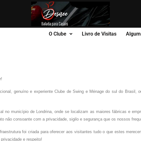
O Clube
Livro de Visitas
Algum
r!
ional, genuíno e experiente Clube de Swing e Ménage do sul do Brasil, ou 
ial no município de Londrina, onde se localizam as maiores fábricas e emp
ento não consoante com a privacidade, sigilo e segurança que os nossos freq
aestrutura foi criada para oferecer aos visitantes tudo o que estes merece
 privacidade e respeito!