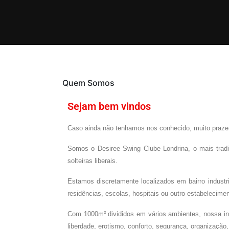
Quem Somos
Sejam bem vindos
Caso ainda não tenhamos nos conhecido, muito praze
Somos o Desiree Swing Clube Londrina, o mais tradic
solteiras liberais.
Estamos discretamente localizados em bairro industr
residências, escolas, hospitais ou outro estabelecim
Com 1000m² divididos em vários ambientes, nossa infr
liberdade, erotismo, conforto, segurança, organização,