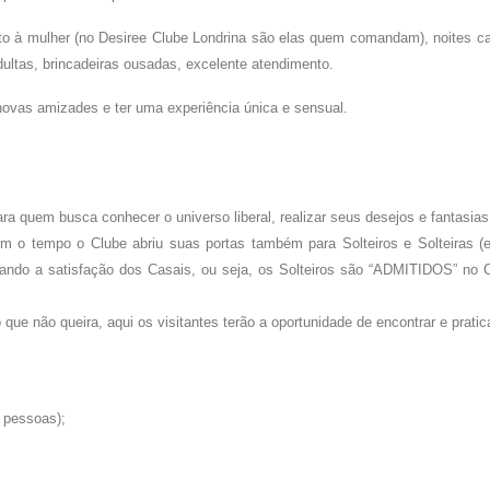
ito à mulher (no Desiree Clube Londrina são elas quem comandam), noites c
ultas, brincadeiras ousadas, excelente atendimento.
novas amizades e ter uma experiência única e sensual.
ara quem busca conhecer o universo liberal, realizar seus desejos e fantasia
m o tempo o Clube abriu suas portas também para Solteiros e Solteiras 
sando a satisfação dos Casais, ou seja, os Solteiros são “ADMITIDOS” no C
que não queira, aqui os visitantes terão a oportunidade de encontrar e prati
 pessoas);