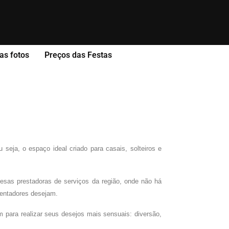
as fotos
Preços das Festas
seja, o espaço ideal criado para casais, solteiros e
resas prestadoras de serviços da região, onde não há
uentadores desejam.
m para realizar seus desejos mais sensuais: diversão,