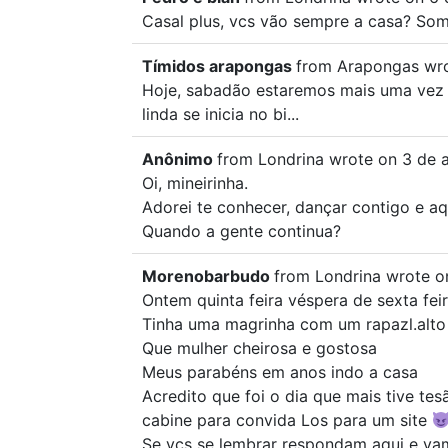
Casal plus, vcs vão sempre a casa? Somo
Tímidos arapongas
from
Arapongas
wr
Hoje, sabadão estaremos mais uma vez n
linda se inicia no bi...
Anônimo
from
Londrina
wrote on
3 de a
Oi, mineirinha.
Adorei te conhecer, dançar contigo e aqu
Quando a gente continua?
Morenobarbudo
from
Londrina
wrote o
Ontem quinta feira véspera de sexta fei
Tinha uma magrinha com um rapazl.alto 
Que mulher cheirosa e gostosa
Meus parabéns em anos indo a casa
Acredito que foi o dia que mais tive te
cabine para convida Los para um site
Se vcs se lembrar respondam aqui e v