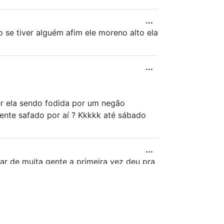
...
 se tiver alguém afim ele moreno alto ela
...
r ela sendo fodida por um negão
rente safado por aí ? Kkkkk até sábado
...
sar de muita gente a primeira vez deu pra
...
nja que dançou demais no pole despida de
 maravilhoso.