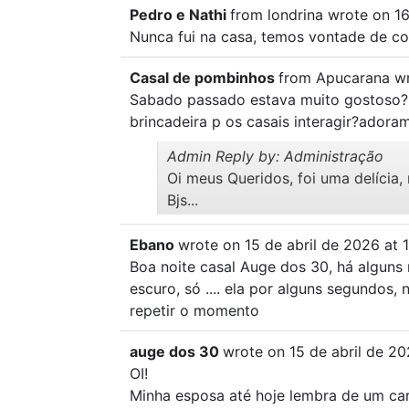
Pedro e Nathi
from
londrina
wrote on
16
Nunca fui na casa, temos vontade de co
Casal de pombinhos
from
Apucarana
w
Sabado passado estava muito gostoso?p
brincadeira p os casais interagir?adora
Admin Reply by: Administração
Oi meus Queridos, foi uma delíci
Bjs...
Ebano
wrote on
15 de abril de 2026
at
Boa noite casal Auge dos 30, há alguns 
escuro, só .... ela por alguns segundos,
repetir o momento
auge dos 30
wrote on
15 de abril de 2
OI!
Minha esposa até hoje lembra de um car