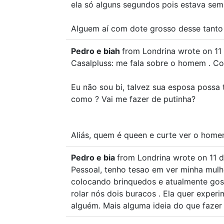
ela só alguns segundos pois estava sem
Alguem aí com dote grosso desse tanto
Pedro e biah
from
Londrina
wrote on
11 
Casalpluss: me fala sobre o homem . C
Eu não sou bi, talvez sua esposa possa t
como ? Vai me fazer de putinha?
Aliás, quem é queen e curte ver o home
Pedro e bia
from
Londrina
wrote on
11 d
Pessoal, tenho tesao em ver minha mulh
colocando brinquedos e atualmente gos
rolar nós dois buracos . Ela quer exper
alguém. Mais alguma ideia do que fazer