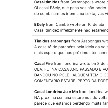
Casal timidez
from
Sertanópolis
wrote 
Oi casal E&ely, que pena vcs não poder
de combinarmos ir em uma sexta, vcs vê 
E&ely
from
Cambé
wrote on
10 de abril
Casal timidez infelizmente não estarem
Tímidos arapongas
from
Arapongas
wr
A casa tá de parabéns pela ideia da vol
mais espero que nós próximos tenham m
Casal Fire
from
londrina
wrote on
8 de a
OLA, FUI NA CASA ANO PASSADO E V
DANCOU NO POLE , ALGUEM TEM O CO
COMENTARIO ESTAREI PERTO DA PORT
Casal Londrina Ju e Ma
from
londrina
w
NA proxima semana estaremos de volta p
parece que estamos perdendo muita far