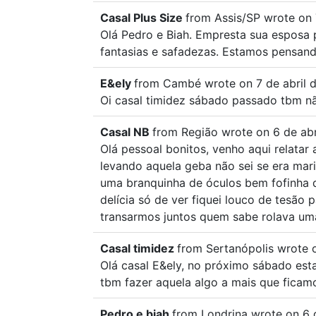
Casal Plus Size
from
Assis/SP
wrote on
Olá Pedro e Biah. Empresta sua esposa 
fantasias e safadezas. Estamos pensando
E&ely
from
Cambé
wrote on
7 de abril 
Oi casal timidez sábado passado tbm n
Casal NB
from
Região
wrote on
6 de abr
Olá pessoal bonitos, venho aqui relatar
levando aquela geba não sei se era mar
uma branquinha de óculos bem fofinha 
delícia só de ver fiquei louco de tesão
transarmos juntos quem sabe rolava uma
Casal timidez
from
Sertanópolis
wrote 
Olá casal E&ely, no próximo sábado es
tbm fazer aquela algo a mais que ficamo
Pedro e biah
from
Londrina
wrote on
6 