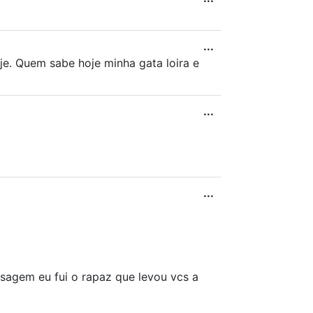
...
e. Quem sabe hoje minha gata loira e
...
...
nsagem eu fui o rapaz que levou vcs a