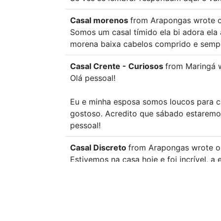
Casal morenos
from
Arapongas
wrote 
Somos um casal tímido ela bi adora ela 
morena baixa cabelos comprido e sempr
Casal Crente - Curiosos
from
Maringá
Olá pessoal!
Eu e minha esposa somos loucos para c
gostoso. Acredito que sábado estaremos
pessoal!
Casal Discreto
from
Arapongas
wrote o
Estivemos na casa hoje e foi incrível, 
divertir bastante!!!
A Obsevadora
from
Londrina
wrote on
1
No dia de hoje 11/07 estive na casa e 
si por completo achei incrível que até m