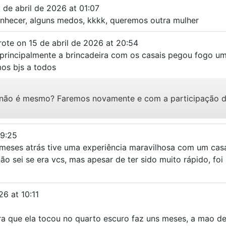
 de abril de 2026
at
01:07
nhecer, alguns medos, kkkk, queremos outra mulher
rote on
15 de abril de 2026
at
20:54
rincipalmente a brincadeira com os casais pegou fogo uma
mos bjs a todos
a, não é mesmo? Faremos novamente e com a participação d
19:25
meses atrás tive uma experiência maravilhosa com um casal
 não sei se era vcs, mas apesar de ter sido muito rápido, fo
026
at
10:11
a que ela tocou no quarto escuro faz uns meses, a mao de