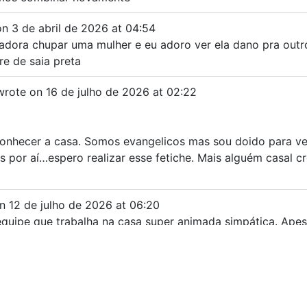
on
3 de abril de 2026
at
04:54
adora chupar uma mulher e eu adoro ver ela dano pra outro
e de saia preta
wrote on
16 de julho de 2026
at
02:22
onhecer a casa. Somos evangelicos mas sou doido para ve
 por aí…espero realizar esse fetiche. Mais alguém casal c
n
12 de julho de 2026
at
06:20
a equipe que trabalha na casa super animada simpática. Ape
2 de julho de 2026
at
06:00
foi muito bacana e tinha uma moça de cabelos longos e fra
e animei depois e fui dançar junto dela!!! Foi simplesmente