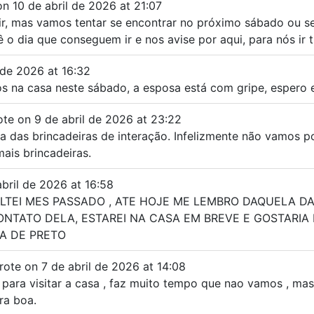
on
10 de abril de 2026
at
21:07
 ir, mas vamos tentar se encontrar no próximo sábado ou se
o dia que conseguem ir e nos avise por aqui, para nós ir 
 de 2026
at
16:32
os na casa neste sábado, a esposa está com gripe, espero 
ote on
9 de abril de 2026
at
23:22
ta das brincadeiras de interação. Infelizmente não vamos 
ais brincadeiras.
bril de 2026
at
16:58
OLTEI MES PASSADO , ATE HOJE ME LEMBRO DAQUELA D
NTATO DELA, ESTAREI NA CASA EM BREVE E GOSTARIA D
A DE PRETO
rote on
7 de abril de 2026
at
14:08
ara visitar a casa , faz muito tempo que nao vamos , mas
ra boa.