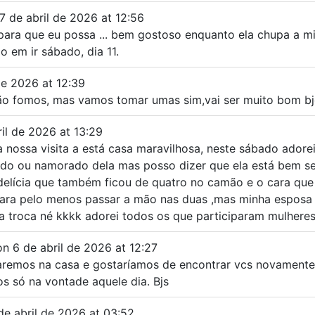
7 de abril de 2026
at
12:56
para que eu possa ... bem gostoso enquanto ela chupa a 
 em ir sábado, dia 11.
de 2026
at
12:39
ão fomos, mas vamos tomar umas sim,vai ser muito bom b
il de 2026
at
13:29
 a nossa visita a está casa maravilhosa, neste sábado ado
ido ou namorado dela mas posso dizer que ela está bem se
delícia que também ficou de quatro no camão e o cara que
 para pelo menos passar a mão nas duas ,mas minha esposa f
 troca né kkkk adorei todos os que participaram mulheres
on
6 de abril de 2026
at
12:27
taremos na casa e gostaríamos de encontrar vcs novamente
s só na vontade aquele dia. Bjs
de abril de 2026
at
03:52