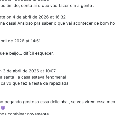
s tímido, conta aí o que vão fazer cm a gente .
ote on
4 de abril de 2026
at
16:32
a casa! Ansioso pra saber o que vai acontecer de bom hoj
bril de 2026
at
14:51
ele beijo… difícil esquecer.
n
3 de abril de 2026
at
10:07
ra santa , a casa estava fenomenal
calvo que fez a festa da rapaziada
são pegando gostoso essa delicinha , se vcs virem essa me
amos combinar novamente