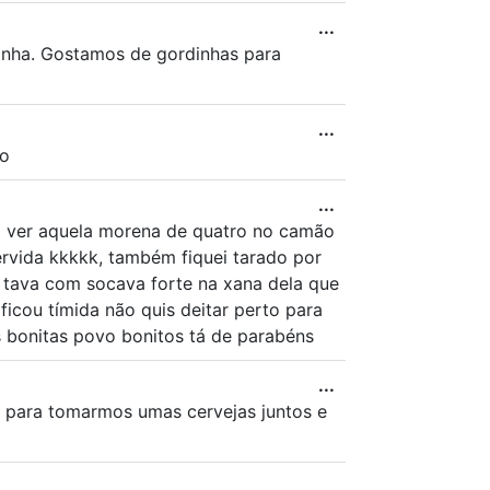
...
minha. Gostamos de gordinhas para
...
jo
...
rei ver aquela morena de quatro no camão
rvida kkkkk, também fiquei tarado por
 tava com socava forte na xana dela que
icou tímida não quis deitar perto para
 bonitas povo bonitos tá de parabéns
...
 para tomarmos umas cervejas juntos e
...