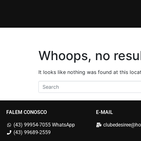
Whoops, no resul
It looks like nothing was found at this loc
FALEM CONOSCO
E-MAIL
(43) 99954-7055 WhatsApp
clubedesiree@ho
(43) 99689-2559